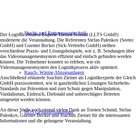
Flucht- und Rettungswegtechnik
Der Logistik-Prozess-Experte Torsten Schmid (LLTS GmbH)
moderierte die Veranstaltung. Die Referenten Stefan Palenkov (Seetec
GmbH) und Guenter Becker (Sick-Vertriebs GmbH) stellten
verschiedene Praxis- und Lösungsbeispiele, wie z. B. Sendungen über
das Videomanagementsystem effizient und einfach gefunden werden
können. Die Teilnehmer konnten so erleben, wie ein
Videomanagementsystem den Logistikprozess aktiv optimiert.
Rauch- Wärme Abzugsanlagen
Anschließend erläuterte Joachim Ziemer als Logistikexperte der Gleich
GmbH praxisorientiert, wie in ganzheitlichen Lösungen Sicherheits-
Standards zur Prävention und zum Schutz gegen Manipulation,
Vandalismus, Einbruch, Diebstahl und unberechtigtes Betreten
umgesetzt werden können.
An dieser Stelle noch einmal vielen Dank an Torsten Schmid, Stefan
BOS Gebäudefunkanlage
Palenkov, Guenter Becker und Joachim Ziemer für die interessanten
Informationen und die gelungene Veranstaltung.